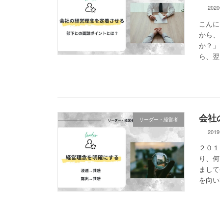
202
こんに
から、
か？」
ら、翌
会社
リーダー・経営者
201
２０１
り、何
まして
を向い