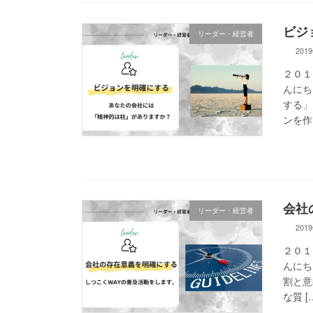
ビジ
リーダー・経営者
201
２０１
んにち
する」
ンを作
会社
リーダー・経営者
201
２０１
んにち
割と意
な質 [