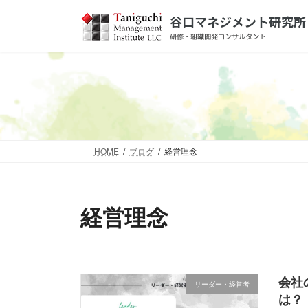
コ
ナ
ン
ビ
テ
ゲ
ン
ー
ツ
シ
へ
ョ
ス
ン
キ
に
ッ
移
HOME
ブログ
経営理念
プ
動
経営理念
会社
リーダー・経営者
は？