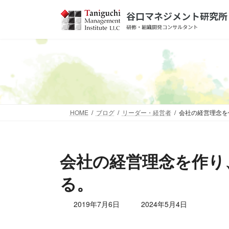
コ
ナ
ン
ビ
テ
ゲ
ン
ー
ツ
シ
へ
ョ
ス
ン
キ
に
ッ
移
HOME
ブログ
リーダー・経営者
会社の経営理念を
プ
動
会社の経営理念を作り
る。
最
2019年7月6日
2024年5月4日
終
更