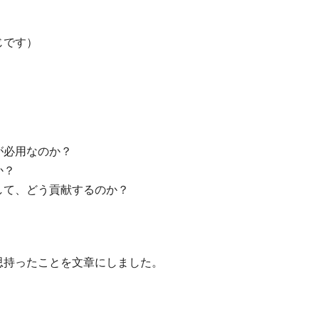
じです）
が必用なのか？
か？
して、どう貢献するのか？
思持ったことを文章にしました。