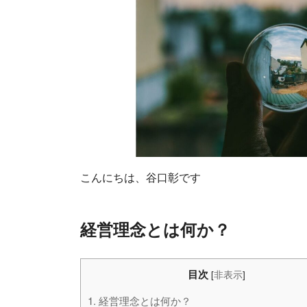
こんにちは、谷口彰です
経営理念とは何か？
目次
[
非表示
]
1.
経営理念とは何か？