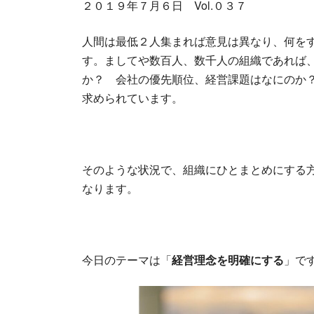
２０１９年７月６日 Vol.０３７
新
日
時
人間は最低２人集まれば意見は異なり、何を
:
す。ましてや数百人、数千人の組織であれば
か？ 会社の優先順位、経営課題はなにのか
求められています。
そのような状況で、組織にひとまとめにする
なります。
今日のテーマは「
経営理念を明確にする
」で