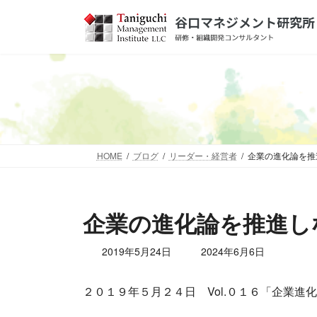
コ
ナ
ン
ビ
テ
ゲ
ン
ー
ツ
シ
へ
ョ
ス
ン
キ
に
ッ
移
HOME
ブログ
リーダー・経営者
企業の進化論を推
プ
動
企業の進化論を推進し
最
2019年5月24日
2024年6月6日
終
更
２０１９年５月２４日 Vol.０１６「企業進
新
日