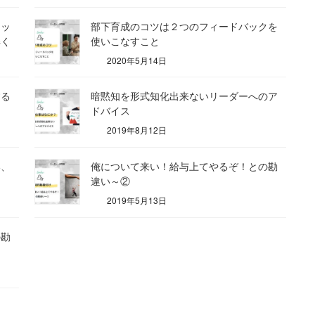
シッ
部下育成のコツは２つのフィードバックを
解く
使いこなすこと
2020年5月14日
する
暗黙知を形式知化出来ないリーダーへのア
ドバイス
2019年8月12日
い、
俺について来い！給与上てやるぞ！との勘
違い～②
2019年5月13日
の勘