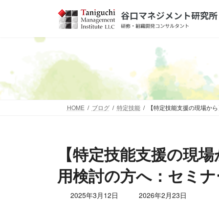
コ
ナ
ン
ビ
テ
ゲ
ン
ー
ツ
シ
へ
ョ
ス
ン
キ
に
ッ
移
HOME
ブログ
特定技能
【特定技能支援の現場から
プ
動
【特定技能支援の現場
用検討の方へ：セミナ
最
2025年3月12日
2026年2月23日
終
更