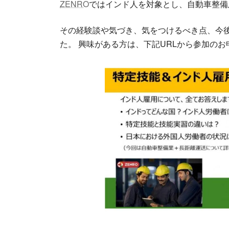
ZENRO
ではインド人を対象とし、自動車整備
新
日
時
その経験談や気づき、気をつけるべき点、今後の
:
た。 興味がある方は、下記URLから参加の